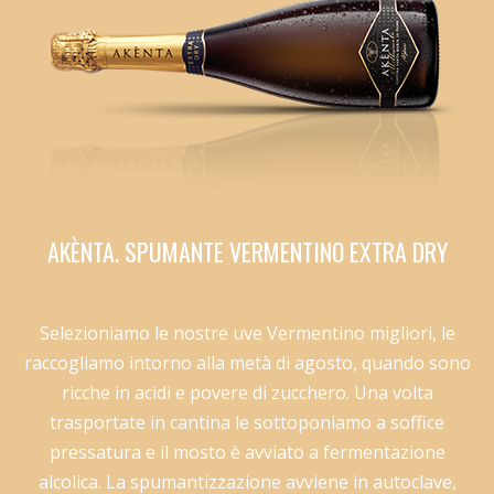
AKÈNTA. SPUMANTE VERMENTINO EXTRA DRY
Selezioniamo le nostre uve Vermentino migliori, le
raccogliamo intorno alla metà di agosto, quando sono
ricche in acidi e povere di zucchero. Una volta
trasportate in cantina le sottoponiamo a soffice
pressatura e il mosto è avviato a fermentazione
alcolica. La spumantizzazione avviene in autoclave,