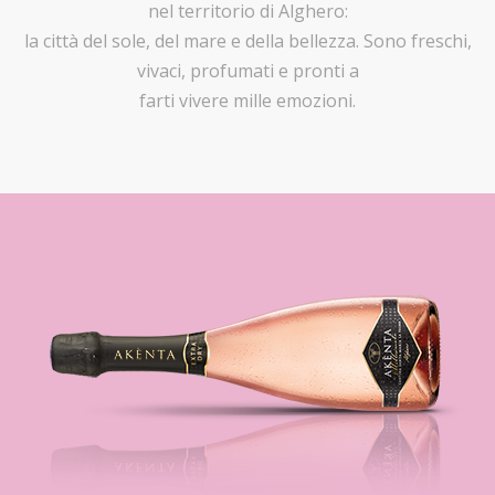
nel territorio di Alghero:
la città del sole, del mare e della bellezza. Sono freschi,
vivaci, profumati e pronti a
farti vivere mille emozioni.